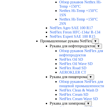
Обзор рукавов Netftex Hi-
Temp +150°С
Netftex Hi-Temp +150°С
1SN
Netftex Hi-Temp +150°С
2SN
NetFlex Agro SAE 100 R17
NetFlex Freon HFC-134a/ R-134
NetFlex Expert SAE 100 R15
Промышленные рукава NetFlex
▼
Рукава для нефтепродуктов
▼
Обзор рукавов NetFlex для
нефтепродуктов
NetFlex Oil SD
NetFlex Oil Wave SD
NetFlex Road SD
AEROKLER CT
Рукава для пищепрома
▼
Обзор рукавов NetFlex для
пищевой промышленности
NetFlex Clean & Wash D
NetFlex Cream SD
NetFlex Cream Wave SD
Рукава для химпрома
▼