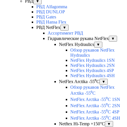
РВД
▼
РВД Alfagomma
РВД DUNLOP
РВД Gates
РВД Hansa Flex
РВД NetFlex
▼
Ассортимент РВД
Гидравлические рукава NetFlex
▼
NetFlex Hydraulics
▼
Обзор рукавов NetFlex
Hydraulics
NetFlex Hydraulics 1SN
NetFlex Hydraulics 2SN
NetFlex Hydraulics 4SP
NetFlex Hydraulics 4SH
NetFlex Arctika -55⁰C
▼
Обзор рукавов NetFlex
Arctika -55⁰C
NetFlex Arctika -55⁰C 1SN
NetFlex Arctika -55⁰C 2SN
NetFlex Arctika -55⁰C 4SP
NetFlex Arctika -55⁰C 4SH
Netftex Hi-Temp +150°С
▼