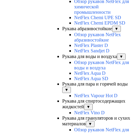
Обзор рукавов NetFlex для
химической
промышленности
NetFlex Chemi UPE SD
NetFlex Chemi EPDM SD
Рукава абразивостойкие
▼
Обзор рукавов NetFlex
абразивостойкие
NetFlex Plaster D
NetFlex Sandjet D
Рукава для воды и воздуха
▼
Обзор рукавов NetFlex для
воды и воздуха
NetFlex Aqua D
NetFlex Aqua SD
Рукава для пара и горячей воды
▼
NetFlex Vapour Hot D
Рукава для спиртосодержащих
жидкостей
▼
NetFlex Vino D
Рукава для грануляторов и сухих
материалов
▼
Обзор рукавов NetFlex для