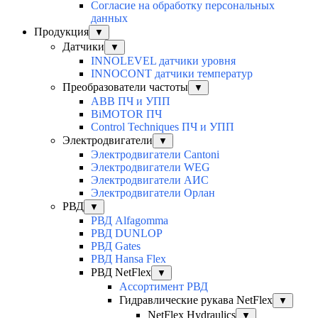
Согласие на обработку персональных
данных
Продукция
▼
Датчики
▼
INNOLEVEL датчики уровня
INNOCONT датчики температур
Преобразователи частоты
▼
ABB ПЧ и УПП
BiMOTOR ПЧ
Control Techniques ПЧ и УПП
Электродвигатели
▼
Электродвигатели Cantoni
Электродвигатели WEG
Электродвигатели АИС
Электродвигатели Орлан
РВД
▼
РВД Alfagomma
РВД DUNLOP
РВД Gates
РВД Hansa Flex
РВД NetFlex
▼
Ассортимент РВД
Гидравлические рукава NetFlex
▼
NetFlex Hydraulics
▼