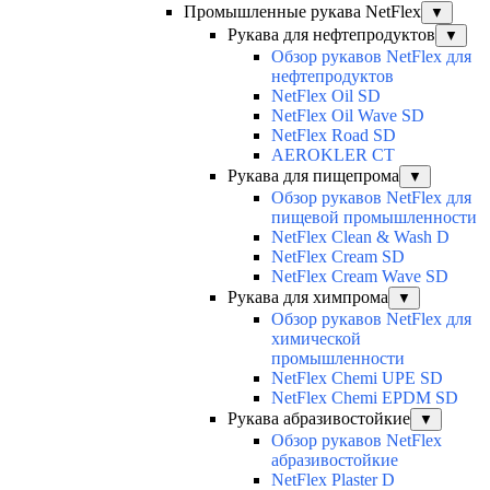
Промышленные рукава NetFlex
▼
Рукава для нефтепродуктов
▼
Обзор рукавов NetFlex для
нефтепродуктов
NetFlex Oil SD
NetFlex Oil Wave SD
NetFlex Road SD
AEROKLER CT
Рукава для пищепрома
▼
Обзор рукавов NetFlex для
пищевой промышленности
NetFlex Clean & Wash D
NetFlex Cream SD
NetFlex Cream Wave SD
Рукава для химпрома
▼
Обзор рукавов NetFlex для
химической
промышленности
NetFlex Chemi UPE SD
NetFlex Chemi EPDM SD
Рукава абразивостойкие
▼
Обзор рукавов NetFlex
абразивостойкие
NetFlex Plaster D